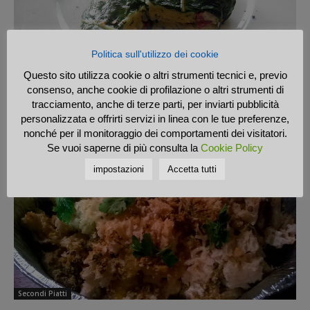
Politica sull'utilizzo dei cookie
Secondi Piatti
Questo sito utilizza cookie o altri strumenti tecnici e, previo
consenso, anche cookie di profilazione o altri strumenti di
Involtini di verza con pollo e besciamella
tracciamento, anche di terze parti, per inviarti pubblicità
Chef Ricettone
0
personalizzata e offrirti servizi in linea con le tue preferenze,
nonché per il monitoraggio dei comportamenti dei visitatori.
Se vuoi saperne di più consulta la
Cookie Policy
impostazioni
Accetta tutti
Secondi Piatti