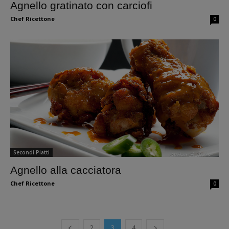
Agnello gratinato con carciofi
Chef Ricettone
0
Secondi Piatti
Agnello alla cacciatora
Chef Ricettone
0
2
3
4