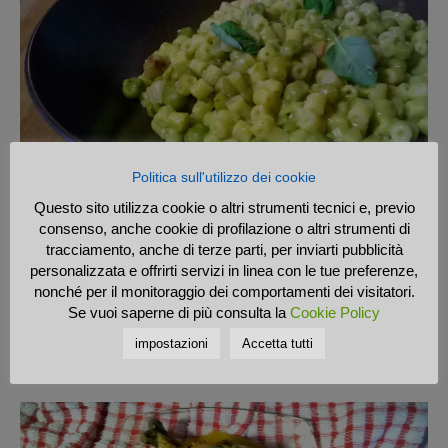
Politica sull'utilizzo dei cookie
Carne
Questo sito utilizza cookie o altri strumenti tecnici e, previo
Ditalini con piselli e fave
consenso, anche cookie di profilazione o altri strumenti di
tracciamento, anche di terze parti, per inviarti pubblicità
Chef Ricettone
0
personalizzata e offrirti servizi in linea con le tue preferenze,
nonché per il monitoraggio dei comportamenti dei visitatori.
Carne
Se vuoi saperne di più consulta la
Cookie Policy
Ragù alla molisana
impostazioni
Accetta tutti
Chef Ricettone
0