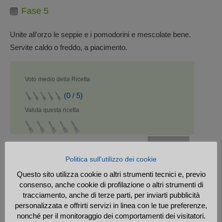
Fase 5
Unite all'orzo le seppie e i pomodorini e mescolate bene.
Servite caldo o freddo, a piacimento.
Voto medio della Ricetta
(0 / 5)
Valuta questa ricetta
0 persone
hanno votato questa Ricetta
Politica sull'utilizzo dei cookie
Questo sito utilizza cookie o altri strumenti tecnici e, previo
Webmaster
consenso, anche cookie di profilazione o altri strumenti di
tracciamento, anche di terze parti, per inviarti pubblicità
Vedi altre Ricette del
personalizzata e offrirti servizi in linea con le tue preferenze,
Cuoco »
nonché per il monitoraggio dei comportamenti dei visitatori.