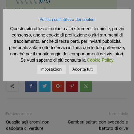
(0 / 5)
Valuta questa ricetta
Politica sull'utilizzo dei cookie
Questo sito utilizza cookie o altri strumenti tecnici e, previo
0 persone
hanno votato questa Ricetta
consenso, anche cookie di profilazione o altri strumenti di
tracciamento, anche di terze parti, per inviarti pubblicità
personalizzata e offrirti servizi in linea con le tue preferenze,
nonché per il monitoraggio dei comportamenti dei visitatori.
Chef Ricettone
Se vuoi saperne di più consulta la
Cookie Policy
Vedi altre Ricette del
impostazioni
Accetta tutti
Cuoco »
Previous article
Next article
Quaglie agli aromi con
Gamberi saltati con avocado e
dadolata di verdure
battuto di olive