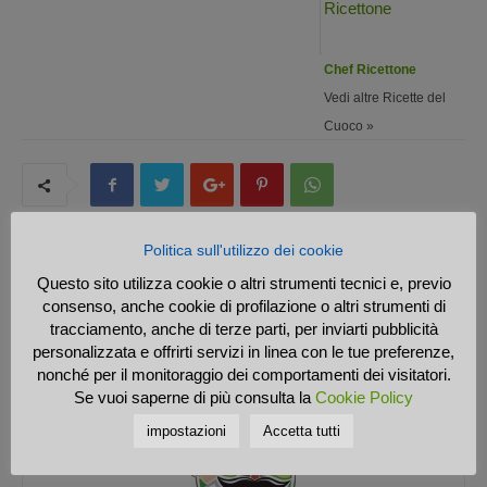
Chef Ricettone
Vedi altre Ricette del
Cuoco »
Politica sull'utilizzo dei cookie
Questo sito utilizza cookie o altri strumenti tecnici e, previo
Previous article
Next article
consenso, anche cookie di profilazione o altri strumenti di
Sandwich di carne con
Pizza Marinara
tracciamento, anche di terze parti, per inviarti pubblicità
formaggio e prosciutto
personalizzata e offrirti servizi in linea con le tue preferenze,
nonché per il monitoraggio dei comportamenti dei visitatori.
Se vuoi saperne di più consulta la
Cookie Policy
impostazioni
Accetta tutti