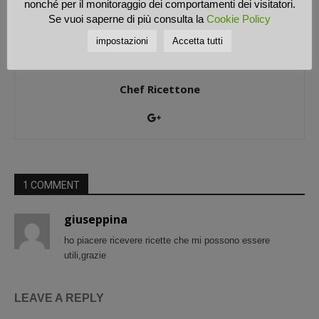
nonché per il monitoraggio dei comportamenti dei visitatori.
Se vuoi saperne di più consulta la
Cookie Policy
impostazioni
Accetta tutti
Chef Ricettone
1 COMMENT
giuseppina
ho piacere ricevere ricette che mi possono essere
utili,grazie
LEAVE A REPLY