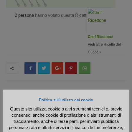
2 persone
hanno votato questa Ricetta
Chef Ricettone
Vedi altre Ricette del
Cuoco »
Previous article
Next article
Politica sull'utilizzo dei cookie
Torta di biscotti crema e
Vellutata di asparagi
Questo sito utilizza cookie o altri strumenti tecnici e, previo
cioccolato
consenso, anche cookie di profilazione o altri strumenti di
tracciamento, anche di terze parti, per inviarti pubblicità
personalizzata e offrirti servizi in linea con le tue preferenze,