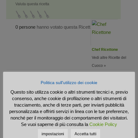
Valuta questa ricetta
0 persone
hanno votato questa Ricetta
Chef Ricettone
Vedi altre Ricette del
Cuoco »
Politica sull'utilizzo dei cookie
Questo sito utilizza cookie o altri strumenti tecnici e, previo
consenso, anche cookie di profilazione o altri strumenti di
tracciamento, anche di terze parti, per inviarti pubblicità
personalizzata e offrirti servizi in linea con le tue preferenze,
Previous article
Next article
nonché per il monitoraggio dei comportamenti dei visitatori.
Cestini con uova e bacon
Frappe di Carnevale
Se vuoi saperne di più consulta la
Cookie Policy
impostazioni
Accetta tutti