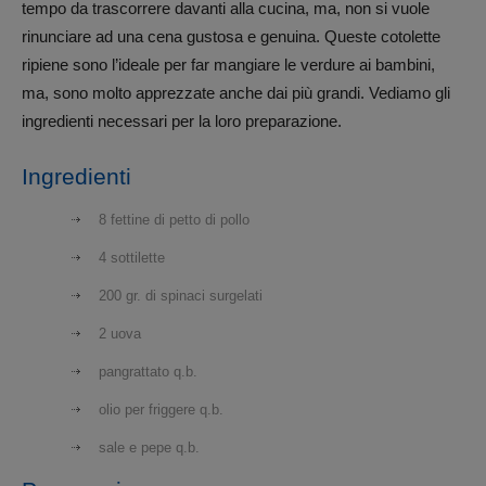
tempo da trascorrere davanti alla cucina, ma, non si vuole
rinunciare ad una cena gustosa e genuina. Queste cotolette
ripiene sono l’ideale per far mangiare le verdure ai bambini,
ma, sono molto apprezzate anche dai più grandi. Vediamo gli
ingredienti necessari per la loro preparazione.
Ingredienti
8 fettine di petto di pollo
4 sottilette
200 gr. di spinaci surgelati
2 uova
pangrattato q.b.
olio per friggere q.b.
sale e pepe q.b.