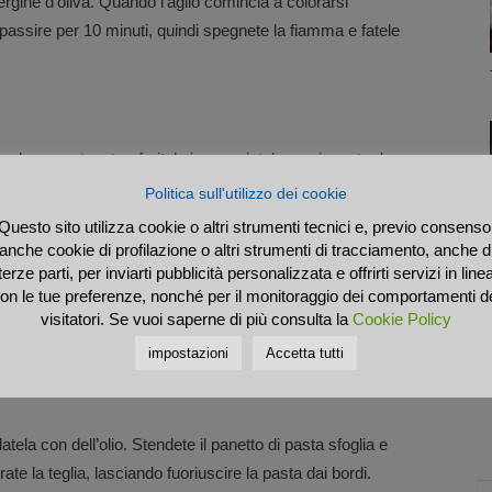
avergine d’oliva. Quando l’aglio comincia a colorarsi
passire per 10 minuti, quindi spegnete la fiamma e fatele
ssolanamente e trasferitele in una ciotola, aggiungete due
e per amalgamare bene tutti gli ingredienti. Tenete le biete
Politica sull'utilizzo dei cookie
Questo sito utilizza cookie o altri strumenti tecnici e, previo consenso
anche cookie di profilazione o altri strumenti di tracciamento, anche d
terze parti, per inviarti pubblicità personalizzata e offrirti servizi in line
on le tue preferenze, nonché per il monitoraggio dei comportamenti d
ete tre uova e un cucchiaio di parmigiano. Mescolate fino ad
visitatori. Se vuoi saperne di più consulta la
Cookie Policy
impostazioni
Accetta tutti
tela con dell’olio. Stendete il panetto di pasta sfoglia e
ate la teglia, lasciando fuoriuscire la pasta dai bordi.