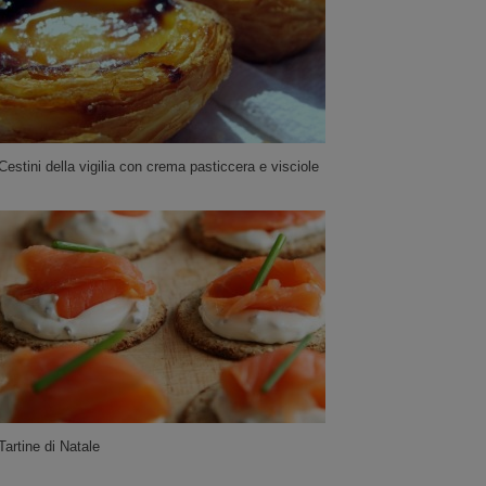
Cestini della vigilia con crema pasticcera e visciole
Tartine di Natale