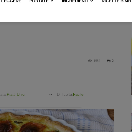
LEGGERE
PORTATE
INGREDIENTI
RICETTE BIMB
1581
2
ata:
Piatti Unici
Difficoltà:
Facile