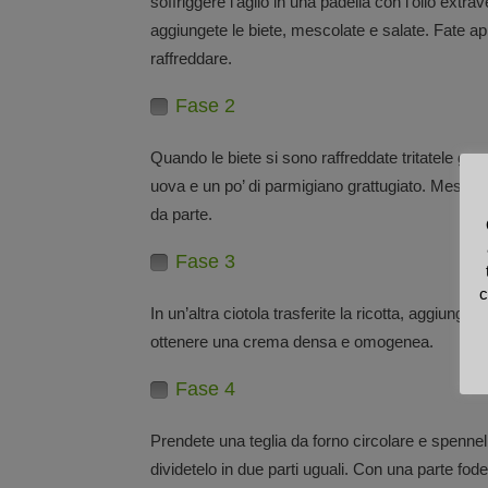
soffriggere l’aglio in una padella con l’olio extr
aggiungete le biete, mescolate e salate. Fate ap
raffreddare.
Fase 2
Quando le biete si sono raffreddate tritatele gro
uova e un po’ di parmigiano grattugiato. Mescolat
da parte.
Fase 3
c
In un’altra ciotola trasferite la ricotta, aggiung
ottenere una crema densa e omogenea.
Fase 4
Prendete una teglia da forno circolare e spennella
dividetelo in due parti uguali. Con una parte foder