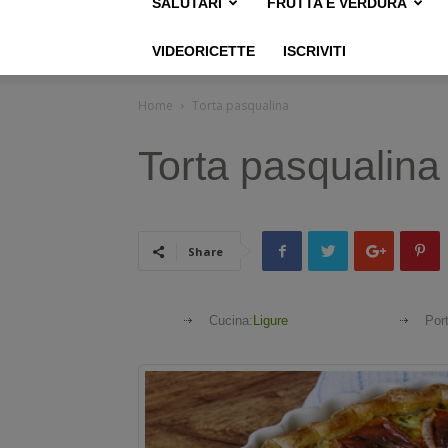
SALUTARI
FRUTTA E VERDURA
VIDEORICETTE
ISCRIVITI
Home
Torta pasqualina
Torta pasqualina
Share
Cucina:
Ligure
Port