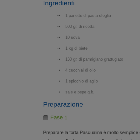
Ingredienti
1 panetto di pasta sfoglia
500 gr. di ricotta
10 uova
1 kg di biete
130 gr. di parmigiano grattugiato
4 cucchiai di olio
1 spicchio di aglio
sale e pepe q.b.
Preparazione
Fase 1
Preparare la torta Pasqualina è molto semplice e