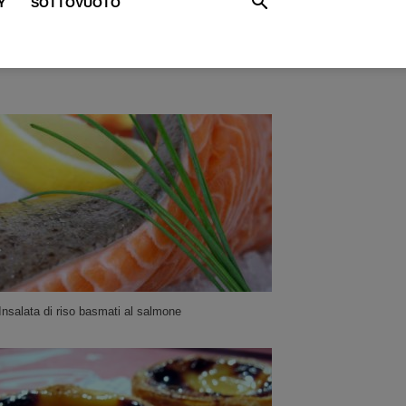
Y
SOTTOVUOTO
Insalata di riso basmati al salmone