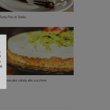
Torta Pan di Stelle
,
i
a
ei
Cheesecake salata alle zucchine